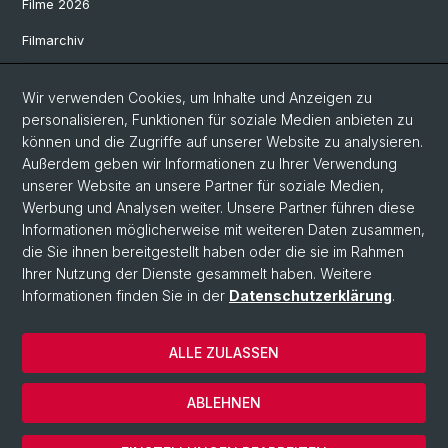
Filme 2026
Filmarchiv
Literatur und Medizin
Wir verwenden Cookies, um Inhalte und Anzeigen zu
Literatur 2025
personalisieren, Funktionen für soziale Medien anbieten zu
können und die Zugriffe auf unserer Website zu analysieren.
Literaturarchiv
Außerdem geben wir Informationen zu Ihrer Verwendung
Reflective Writing
unserer Website an unsere Partner für soziale Medien,
Werbung und Analysen weiter. Unsere Partner führen diese
Wahlpflicht-Projekte
Informationen möglicherweise mit weiteren Daten zusammen,
die Sie ihnen bereitgestellt haben oder die sie im Rahmen
Med. Humanities im Themenblock
Ihrer Nutzung der Dienste gesammelt haben. Weitere
Informationen finden Sie in der
Datenschutzerklärung
.
© Universität Basel
ALLE ZULASSEN
Datenschutzerklärung
Kontakt
ABLEHNEN
Impressum
Cookies